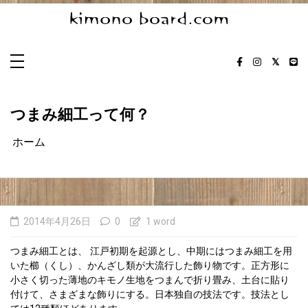
コ
キモノボード工房のブログ｜着
ン
テ
物で作るインテリア（着物/神戸
ン
和風ファブリックパネルを作っているキモノボード工
ツ
房は神戸市で着物生地を利用し和風のインテリアを製
へ
市）
ス
作しています。明治、大正、昭和、平成、いろんな時
キ
代を駆け抜けた着物で製作。キモノの柄はまさしくＡ
ッ
ＲＴです。キモノあれこれ、日々の出来事、キモノボ
プ
ードの事、デザインのお仕事のお話など書いちゃいま
す。神戸市西区から発信！
つまみ細工って何？
ホーム
2014年4月26日
0
1 word
つまみ細工とは、 江戸初期を起源とし、中期にはつまみ細工を用
いた櫛（くし）、かんざし類が大流行した飾り物です。正方形に
小さく切った薄地のキモノ生地をつまんで折り畳み、土台に貼り
付けて、さまざまな飾りにする。日本独自の技法です。技法とし