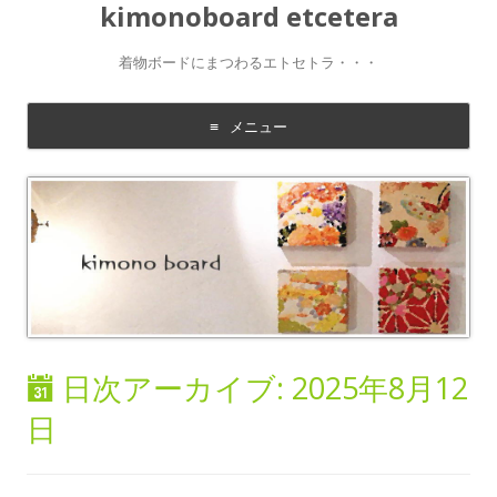
kimonoboard etcetera
着物ボードにまつわるエトセトラ・・・
メニュー
コ
ン
テ
ン
ツ
に
移
動
す
る
日次アーカイブ:
2025年8月12
日