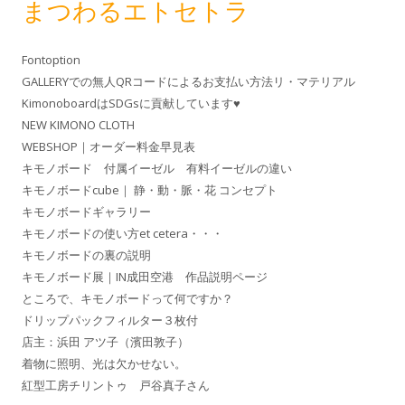
まつわるエトセトラ
Fontoption
GALLERYでの無人QRコードによるお支払い方法リ・マテリアル
KimonoboardはSDGsに貢献しています♥
NEW KIMONO CLOTH
WEBSHOP｜オーダー料金早見表
キモノボード 付属イーゼル 有料イーゼルの違い
キモノボードcube｜ 静・動・脈・花 コンセプト
キモノボードギャラリー
キモノボードの使い方et cetera・・・
キモノボードの裏の説明
キモノボード展｜IN成田空港 作品説明ページ
ところで、キモノボードって何ですか？
ドリップパックフィルター３枚付
店主：浜田 アツ子（濱田敦子）
着物に照明、光は欠かせない。
紅型工房チリントゥ 戸谷真子さん